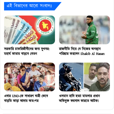
এই বিভাগের আরো সংবাদঃ
সরকারি চাকরিজীবীদের জন্য সুখবর:
রাজনীতি নিয়ে যে নিজের অবস্থান
মহার্ঘ ভাতায় বাড়বে বেতন
পরিষ্কার করলেন Shakib Al Hasan
এবার UNO-কে সাধারণ যাত্রী ভেবে
ওসমান হাদি হত্যা মামলার প্রধান
বাড়তি ভাড়া আদায় অত:পর
অভিযুক্ত ফয়সাল ভারতে আটক!