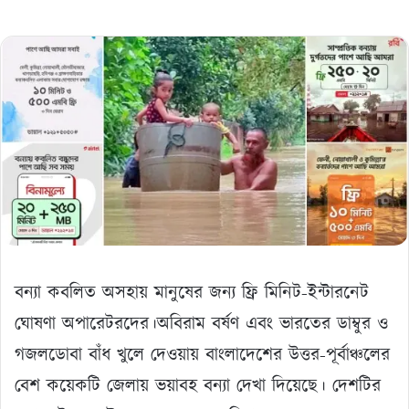
বন্যা কবলিত অসহায় মানুষের জন্য ফ্রি মিনিট-ইন্টারনেট
ঘোষণা অপারেটরদের।অবিরাম বর্ষণ এবং ভারতের ডাম্বুর ও
গজলডোবা বাঁধ খুলে দেওয়ায় বাংলাদেশের উত্তর-পূর্বাঞ্চলের
বেশ কয়েকটি জেলায় ভয়াবহ বন্যা দেখা দিয়েছে। দেশটির