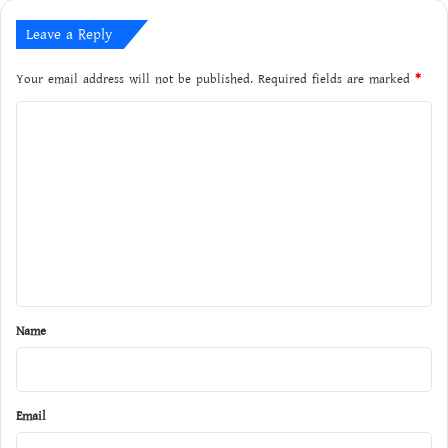
Leave a Reply
Your email address will not be published.
Required fields are marked
*
C
o
m
m
e
n
t
*
Name
Email