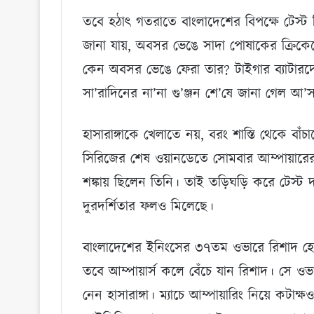
তবে হঠাৎ গতরাতে বাংলাদেশের বিপক্ষে টেস্
জানা যায়, অবসর ভেঙে সাদা পোষাকের ক্রিকেট
কেন অবসর ভেঙে ফেরা তার? টাইগার ব্যাটারদে
সা’রাদিনের না’না গু’ঞ্জন শে’ষে জানা গেল আ
হাসারাঙ্গাকে খেলাতে নয়, বরং শাস্তি থেকে বা
সিরিজের শেষ ওয়ানডেতে সোমবার আম্পায়ারের 
শঙ্কায় ছিলেন তিনি। তাই তড়িঘড়ি করে টেস্ট দ
দুরদর্শিতার ফলও মিলেছে।
বাংলাদেশের ইনিংসের ৩৭তম ওভারে রিশাদ হোসে
তবে আম্পায়ার্স কলে বেঁচে যান রিশাদ। সে ও
নেন হাসারাঙ্গা। ম্যাচে আম্পায়ারিং নিয়ে কটাক্ষ