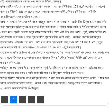
এই পরাজয়ের কারণে বাংলাদেশ ০-১ ব্যবধানে সিরিজ হেরেছে।
দুর্বল ব্যাটিংও এই খেলায় প্রভাব ফেলে বাংলাদেশকে। এর আগে টাইগাররা 153 পয়েন্ট করেছিল। বাংলাদেশ
প্রথমে ৪ উইকেট হারায় ৬৮ রানে। ভালো শুরুর পর মাঝ ওভারে উইকেট হারায় টাইগাররা। এই থিম
স্বাভাবিকভাবেই গেমের দেরিতে এসেছে।
সংবাদ সম্মেলনে টাইগারদের অধিনায়ক নাজমুল হোসেন শান্ত বলেছেন: “ব্যাটিং নিয়ে চিন্তা করার দরকার নেই
কারণ প্রত্যেক ব্যাটসম্যানই তার দক্ষতা নিয়ে কাজ করছে। “আমরা সবাই জানি যে শীর্ষ খেলোয়াড়দের ভালো
খেলতে হবে। ব্যাটিং অংশের জন্য আমরা সবাই দায়ী। বাটার এটা নিয়ে কাজ করছে। হ্যাঁ, আমরা দীর্ঘদিন ধরে
এই জায়গায় কাজ করছি। পরের ম্যাচে ভালো প্রত্যাবর্তনের আশা করছি। অবশ্যই, প্রতিটি ব্যাটসম্যান
ইচ্ছাকৃতভাবে এটি করার চেষ্টা করে। আমি যখন পরের ম্যাচে ব্যাট করব, তখন আমি 11 বলে 15-20 পয়েন্ট
স্কোর করতে চাই না। আমি আরও গোল খেলতে চাই এবং আরও পয়েন্ট করতে চাই।
এছাড়াও, তানজিদ তামিমকে না খেলার বিষয়ে শান্ত বলেছেন: “না, তাকে (তানজিদ) বাদ দেওয়া হয়নি, আমার মনে
হয় আমাদের তিন ওপেনারকে পরিবর্তন করার পরিকল্পনা ছিল।” সৌম্য (সরকার) দীর্ঘদিন চোট পেয়ে খেলতে না
পারায় এমনটা হয়েছে।
আবিষ্কারের কথা বলতে গিয়ে, শান্ত বলেন: “হ্যাঁ, উন্নতির জন্য সবসময় জায়গা থাকে।” ব্যাটাররা তাদের
দক্ষতা বাড়াতে কাজ করছে। আমি আশা করি তারা এই বিশ্বকাপে পার্থক্য করতে পারবে।
শান্তো ম্যাচের পরাজয়ের কারণ ব্যাখ্যা করেছেন: “আমি মনে করি আমরা খারাপভাবে আঘাত করেছি।” মাঝখানে
আমরা কয়েকটি উইকেট হারিয়েছি। আমরা একটি দুর্দান্ত শুরু করেছি। কিন্তু শেষটা ভালো করতে পারিনি।
২৩ মে হবে সিরিজের দ্বিতীয় টি-টোয়েন্টি।