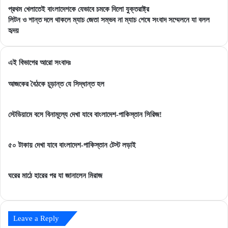
প্রথম
প্রথম খেলাতেই বাংলাদেশকে যেভাবে চমকে দিলো যুক্তরাষ্ট্র
খেলাতেই
লিটন
লিটন ও শান্ত দলে থাকলে ম্যাচ জেতা সম্ভব না ম্যাচ শেষে সংবাদ সম্মেলনে যা বলল
বাংলাদেশকে
ও
হৃদয়
যেভাবে
শান্ত
চমকে
দলে
দিলো
থাকলে
এই বিভাগের আরো সংবাদঃ
যুক্তরাষ্ট্র
ম্যাচ
জেতা
আজকের বৈঠকে চূড়ান্ত যে সিদ্ধান্ত হল
সম্ভব
না
স্টেডিয়ামে বসে বিনামূল্যে দেখা যাবে বাংলাদেশ-পাকিস্তান সিরিজ!
ম্যাচ
শেষে
সংবাদ
৫০ টাকায় দেখা যাবে বাংলাদেশ-পাকিস্তান টেস্ট লড়াই
সম্মেলনে
যা
বলল
ঘরের মাঠে হারের পর যা জানালেন মিরাজ
হৃদয়
Leave a Reply