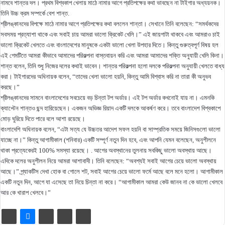
নামবে শান্তর দল। প্রথম বিশ্বকাপ খেলায় মাঠে নামার আগে প্রতিপক্ষের কথা ভাবছেন না টাইগার অধ্যয়নক।
তিনি উচ্চ ক্রম সম্পর্কে বেশ শান্ত.
শ্রীলঙ্কানদের বিপক্ষে মাঠে নামার আগে প্রতিপক্ষের কথা বললেন শান্তা। সেখানে তিনি বলেছেন: “সমর্থকদের
সবসময় প্রত্যাশা থাকে এবং সবাই চায় আমরা ভালো ক্রিকেট খেলি।” এই জায়গাটা থাকবে এবং আমরাও চাই
ভালো ক্রিকেট খেলতে এবং বাংলাদেশের মানুষকে একটা ভালো খেলা উপহার দিতে। কিন্তু গুরুত্বপূর্ণ বিষয় হল
এই গেমটিতে আমরা কীভাবে আমাদের পরিকল্পনা বাস্তবায়ন করি এবং আমরা আমাদের শক্তি অনুযায়ী খেলি কিনা।
শান্ত বলেন, তিনি শুধু নিজের দলের কথাই ভাবেন। শান্তর পরিকল্পনা হলো দলকে পরিকল্পনা অনুযায়ী খেলতে বাধ্য
করা। টাইগারদের অধিনায়ক বলেন, “তাদের খেলা ভালো হয়নি, কিন্তু আমি বিশ্বাস করি না তারা কী অনুভব
করছে।”
শ্রীলঙ্কানদের সামনে বাংলাদেশের সবচেয়ে বড় চিন্তা টপ অর্ডার। এই টপ অর্ডার কখনোই যায় না। এমনকি
ক্যাপ্টেন শান্তও ছন্দ হারিয়েছেন। একজন অভিজ্ঞ রিয়াদ একটি দলকে আকর্ষণ করে। তবে বাংলাদেশ বিশ্বকাপে
মোড় ঘুরিয়ে দিতে পারে বলে আশা রয়েছে।
বাংলাদেশি অধিনায়ক বলেন, “এটা সত্য যে উচ্চতর আদেশ সফল হয়নি বা সাম্প্রতিক সময়ে জিনিসগুলো ভালো
যাচ্ছে না।” কিন্তু আগামীকাল (শনিবার) একটি সম্পূর্ণ নতুন দিন হবে, এবং আপনি যেমন বলেছেন, অনুশীলনে
থাকা প্রত্যেকেরই 100% সমস্যা রয়েছে। . আগের অবস্থানের তুলনায় সবকিছু ভালো অবস্থায় আছে।
এদিকে দলের অনুশীলন নিয়ে আমরা আশাবাদী। তিনি বলেছেন: “অবশ্যই সবাই আগের চেয়ে ভালো অবস্থায়
আছে।” প্র্যাকটিস দেখা হোক বা গোলে শট, সবাই আগের চেয়ে ভালো ফর্মে আছে বলে মনে হলো। আগামীকাল
একটি নতুন দিন, আগে যা এসেছে তা নিয়ে চিন্তা না করে। “আগামীকাল আমরা কেউ জানব না কে ভালো খেলবে
আর কে খারাপ খেলবে।”