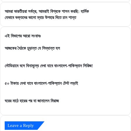
আমরা
আমরা ভারতীয়রা সর্বত্র, আমরাই বিশ্বকে শাসন করছি: হার্দিক
ভারতীয়রা
যেভাবে
যেভাবে ভক্তদের ভালো ম্যাচ উপহার দিতে চান শান্ত
সর্বত্র,
ভক্তদের
আমরাই
ভালো
বিশ্বকে
ম্যাচ
এই বিভাগের আরো সংবাদঃ
শাসন
উপহার
করছি:
দিতে
আজকের বৈঠকে চূড়ান্ত যে সিদ্ধান্ত হল
হার্দিক
চান
শান্ত
স্টেডিয়ামে বসে বিনামূল্যে দেখা যাবে বাংলাদেশ-পাকিস্তান সিরিজ!
৫০ টাকায় দেখা যাবে বাংলাদেশ-পাকিস্তান টেস্ট লড়াই
ঘরের মাঠে হারের পর যা জানালেন মিরাজ
Leave a Reply