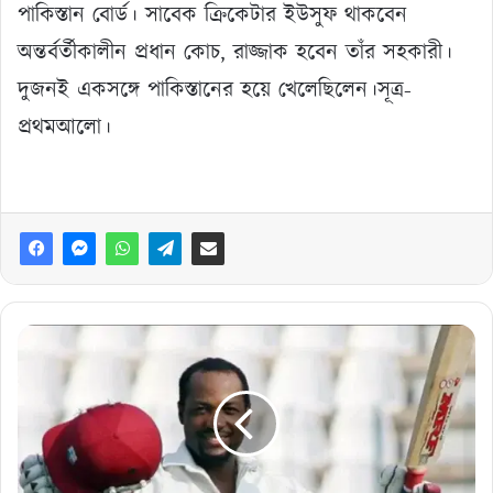
পাকিস্তান বোর্ড। সাবেক ক্রিকেটার ইউসুফ থাকবেন
অন্তর্বর্তীকালীন প্রধান কোচ, রাজ্জাক হবেন তাঁর সহকারী।
দুজনই একসঙ্গে পাকিস্তানের হয়ে খেলেছিলেন।সূত্র-
প্রথমআলো।
২০
বছরেও
লারার
অপরাজিত
৪০০
রানের
রেকর্ডের