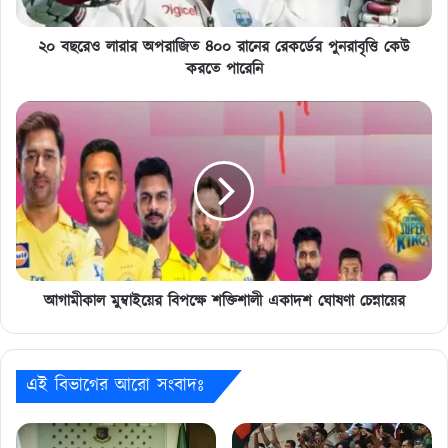
পুনরাবৃত্তি
কেউ
করতে
২০ বছরেও লারার অপরাজিত ৪০০ রানের রেকর্ডের পুনরাবৃত্তি কেউ
পারেনি
করতে পারেনি
আগামীকাল
মুম্বাইয়ের
বিপক্ষে
শক্তিশালী
একাদশ
ঘোষণা
চেন্নায়ের
আগামীকাল মুম্বাইয়ের বিপক্ষে শক্তিশালী একাদশ ঘোষণা চেন্নায়ের
এই বিভাগের আরো সংবাদঃ