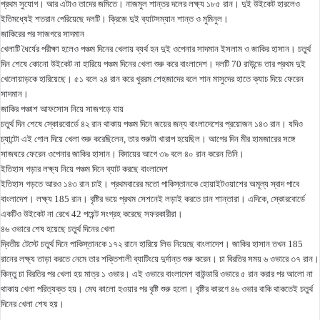
প্রথম সুযোগ। আর এটাও তাদের জমিতে। নাজমুল শান্তর দলের লক্ষ্য ১৮৫ রান। দুই উইকেট হারলেও
ইতিমধ্যেই শতরান পেরিয়েছে দলটি। ক্রিজে দুই ব্যাটসম্যান শান্ত ও মুমিনুল।
জাকিরের পর সাজগরে সাদমান
খেলাটি ধৈর্যের পরীক্ষা হলেও পঞ্চম দিনের খেলায় ব্যর্থ হন দুই ওপেনার সাদমান ইসলাম ও জাকির হাসান। চতুর্থ
দিন শেষে কোনো উইকেট না হারিয়ে পঞ্চম দিনের খেলা শুরু করে বাংলাদেশ। দলটি 70 রাউন্ডে তার প্রথম দুই
খেলোয়াড়কে হারিয়েছে। ৫১ বলে ২৪ রান করে খুররম শেহজাদের বলে শান মাসুদের হাতে ক্যাচ দিয়ে ফেরেন
সাদমান।
জাকির পঞ্চাশ আফসোস নিয়ে সাজগড়ে যায়
চতুর্থ দিন শেষে স্কোরবোর্ডে ৪২ রান থাকায় পঞ্চম দিনে জয়ের জন্য বাংলাদেশের প্রয়োজন ১৪৩ রান। যদিও
চ্যান্টো এই গোল দিয়ে খেলা শুরু করেছিলেন, তার শুরুটা খারাপ হয়েছিল। আগের দিন মীর হামজারের সঙ্গে
সাজঘরে ফেরেন ওপেনার জাকির হাসান। বিদায়ের আগে ৩৯ বলে ৪০ রান করেন তিনি।
ইতিহাস গড়ার লক্ষ্য নিয়ে পঞ্চম দিনে ব্যাট করছে বাংলাদেশ
ইতিহাস গড়তে আরও ১৪৩ রান চাই। প্রথমবারের মতো পাকিস্তানকে হোয়াইটওয়াশের অমূল্য স্বাদ পাবে
বাংলাদেশ। লক্ষ্য 185 রান। বৃষ্টির ভয়ে প্রথম সেশনেই লড়াই করতে চান শান্তারা। এদিকে, স্কোরবোর্ডে
একটিও উইকেট না রেখে 42 পয়েন্ট সংগ্রহ করেছে সফরকারীরা।
৪৬ ওভারে শেষ হয়েছে চতুর্থ দিনের খেলা
দ্বিতীয় টেস্টে চতুর্থ দিনে পাকিস্তানকে ১৭২ রানে হারিয়ে লিড নিয়েছে বাংলাদেশ। জাকির হাসান তখন 185
রানের লক্ষ্য তাড়া করতে নেমে তার শক্তিশালী ব্যাটিংয়ে দুর্দান্ত শুরু করেন। চা বিরতির সময় ৬ ওভারে ৩৭ রান।
কিন্তু চা বিরতির পর খেলা হয় মাত্র ১ ওভার। এই ওভারে বাংলাদেশ বাউন্ডারি ওভারে ৫ রান করার পর আলো না
থাকায় খেলা পরিত্যক্ত হয়। মেঘ কালো হওয়ার পর বৃষ্টি শুরু হলো। বৃষ্টির কারণে ৪৬ ওভার বাকি থাকতেই চতুর্থ
দিনের খেলা শেষ হয়।