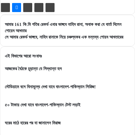
আমার
আমার 161 কি.মি গতির রেকর্ড এবার ভাঙ্গবে নাহিদ রানা, অবাক করা যে বার্তা দিলেন
161
শোয়েব আখতার
কি.মি
সে
সে আমার রেকর্ড ভাঙ্গবে, নাহিদ রানাকে নিয়ে চঞ্চল্যকর এক মন্তব্য শোয়ব আখতারের
গতির
আমার
রেকর্ড
রেকর্ড
এবার
ভাঙ্গবে,
এই বিভাগের আরো সংবাদঃ
ভাঙ্গবে
নাহিদ
নাহিদ
রানাকে
আজকের বৈঠকে চূড়ান্ত যে সিদ্ধান্ত হল
রানা,
নিয়ে
অবাক
চঞ্চল্যকর
স্টেডিয়ামে বসে বিনামূল্যে দেখা যাবে বাংলাদেশ-পাকিস্তান সিরিজ!
করা
এক
যে
মন্তব্য
বার্তা
শোয়ব
৫০ টাকায় দেখা যাবে বাংলাদেশ-পাকিস্তান টেস্ট লড়াই
দিলেন
আখতারের
শোয়েব
আখতার
ঘরের মাঠে হারের পর যা জানালেন মিরাজ