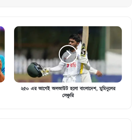
২৫০
এর
আগেই
অলআউট
হলো
বাংলাদেশ,
মুমিনুলের
সেঞ্চুরি
২৫০ এর আগেই অলআউট হলো বাংলাদেশ, মুমিনুলের
সেঞ্চুরি