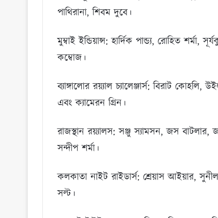
পাথিরানা, শিবম দুবে।
মুম্বাই ইন্ডিয়ান্স: হার্দিক পান্ড্য, রোহিত শর্ম
কম্বোজ।
ব্যাঙ্গালোর রয়্যাল চ্যালেঞ্জার্স: বিরাট কোহলি,
এবং ক্যামেরন গ্রিন।
রাজস্থান রয়্যালস: সঞ্জু স্যামসন, জস বাটলার, জ
সন্দীপ শর্মা।
কলকাতা নাইট রাইডার্স: শ্রেয়াস আইয়ার, সুনীল
সল্ট।