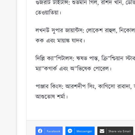
গুজরাট টাইটান্স: শুভমান গিল, রশিদ খান, ডেভ
তেওয়াতিয়া।
লখনউ সুপার জায়ান্টস: লোকেশ রাহুল, নিকোলাস
কক এবং মায়াঙ্ক যাদব।
দিল্লি ক্যা”পিটালস: ঋষভ পান্ত, ক্রি”শ্চিয়ান স্ট
ম্যা”কগার্ক এবং অ”ভিষেক পোরেল।
পাঞ্জাব কিংস: আরশদীপ সিং, কাগিসো রাবাদা, স্
আশুতোষ শর্মা।
Facebook
Messenger
Share via Email