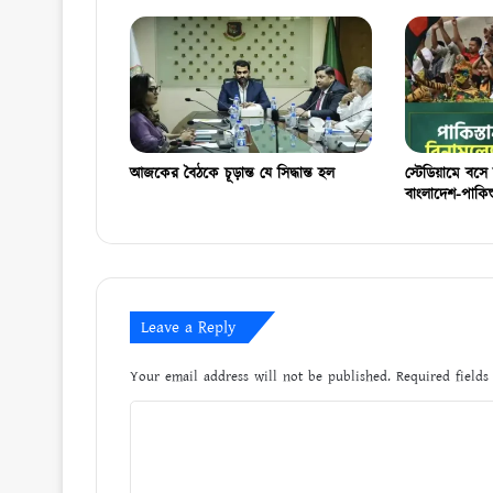
আজকের বৈঠকে চূড়ান্ত যে সিদ্ধান্ত হল
স্টেডিয়ামে বসে 
বাংলাদেশ-পাকিস
Leave a Reply
Your email address will not be published.
Required field
C
o
m