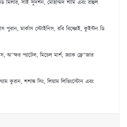
িড মিলার, সাই সুদর্শন, মোহাম্মদ শামি এবং রাহুল
 পুরান, মার্কাস স্টোইনিস, রবি বিষ্ণোই, কুইন্টন ডি
াবস, অ”ক্ষর প্যাটেল, মিচেল মার্শ, জ্যাক ফ্রে”জার
যাম কুরান, শশাঙ্ক সিং, লিয়াম লিভিংস্টোন এবং