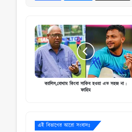
ক্যালিস,বোথাম
কিংবা
সাকিব
হওয়া
এত
সহজ
না
:
ফাহিম
ক্যালিস,বোথাম কিংবা সাকিব হওয়া এত সহজ না :
ফাহিম
এই বিভাগের আরো সংবাদঃ