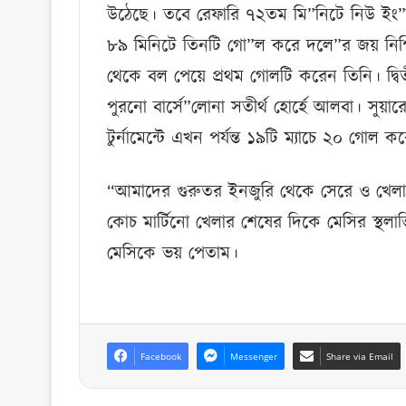
উঠেছে। তবে রেফারি ৭২তম মি”নিটে নিউ ইং”
৮৯ মিনিটে তিনটি গো”ল করে দলে”র জয় নিশ্চ
থেকে বল পেয়ে প্রথম গোলটি করেন তিনি। দ্ব
পুরনো বার্সে”লোনা সতীর্থ হোর্হে আলবা। সুয়
টুর্নামেন্টে এখন পর্যন্ত ১৯টি ম্যাচে ২০ গোল 
“আমাদের গুরুতর ইনজুরি থেকে সেরে ও খেলা
কোচ মার্টিনো খেলার শেষের দিকে মেসির স্থল
মেসিকে ভয় পেতাম।
Facebook
Messenger
Share via Email