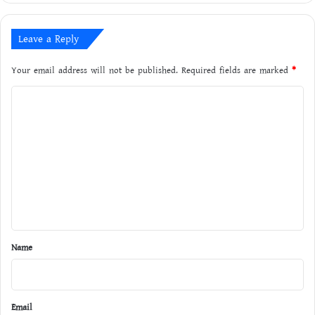
Leave a Reply
Your email address will not be published.
Required fields are marked
*
C
o
m
m
e
n
t
*
Name
Email