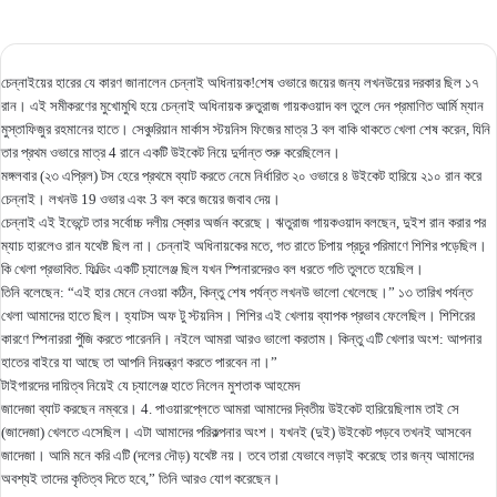
চেন্নাইয়ের হারের যে কারণ জানালেন চেন্নাই অধিনায়ক!শেষ ওভারে জয়ের জন্য লখনউয়ের দরকার ছিল ১৭
রান। এই সমীকরণের মুখোমুখি হয়ে চেন্নাই অধিনায়ক রুতুরাজ গায়কওয়াদ বল তুলে দেন প্রমাণিত আর্মি ম্যান
মুস্তাফিজুর রহমানের হাতে। সেঞ্চুরিয়ান মার্কাস স্টয়নিস ফিজের মাত্র 3 বল বাকি থাকতে খেলা শেষ করেন, যিনি
তার প্রথম ওভারে মাত্র 4 রানে একটি উইকেট নিয়ে দুর্দান্ত শুরু করেছিলেন।
মঙ্গলবার (২৩ এপ্রিল) টস হেরে প্রথমে ব্যাট করতে নেমে নির্ধারিত ২০ ওভারে ৪ উইকেট হারিয়ে ২১০ রান করে
চেন্নাই। লখনউ 19 ওভার এবং 3 বল করে জয়ের জবাব দেয়।
চেন্নাই এই ইভেন্টে তার সর্বোচ্চ দলীয় স্কোর অর্জন করেছে। ঋতুরাজ গায়কওয়াদ বলছেন, দুইশ রান করার পর
ম্যাচ হারলেও রান যথেষ্ট ছিল না। চেন্নাই অধিনায়কের মতে, গত রাতে চিপায় প্রচুর পরিমাণে শিশির পড়েছিল।
কি খেলা প্রভাবিত. ফিল্ডিং একটি চ্যালেঞ্জ ছিল যখন স্পিনারদেরও বল ধরতে গতি তুলতে হয়েছিল।
তিনি বলেছেন: “এই হার মেনে নেওয়া কঠিন, কিন্তু শেষ পর্যন্ত লখনউ ভালো খেলেছে।” ১৩ তারিখ পর্যন্ত
খেলা আমাদের হাতে ছিল। হ্যাটস অফ টু স্টয়নিস। শিশির এই খেলায় ব্যাপক প্রভাব ফেলেছিল। শিশিরের
কারণে স্পিনাররা পুঁজি করতে পারেননি। নইলে আমরা আরও ভালো করতাম। কিন্তু এটি খেলার অংশ: আপনার
হাতের বাইরে যা আছে তা আপনি নিয়ন্ত্রণ করতে পারবেন না।”
টাইগারদের দায়িত্ব নিয়েই যে চ্যালেঞ্জ হাতে নিলেন মুশতাক আহমেদ
জাদেজা ব্যাট করছেন নম্বরে। 4. পাওয়ারপ্লেতে আমরা আমাদের দ্বিতীয় উইকেট হারিয়েছিলাম তাই সে
(জাদেজা) খেলতে এসেছিল। এটা আমাদের পরিকল্পনার অংশ। যখনই (দুই) উইকেট পড়বে তখনই আসবেন
জাদেজা। আমি মনে করি এটি (দলের দৌড়) যথেষ্ট নয়। তবে তারা যেভাবে লড়াই করেছে তার জন্য আমাদের
অবশ্যই তাদের কৃতিত্ব দিতে হবে,” তিনি আরও যোগ করেছেন।