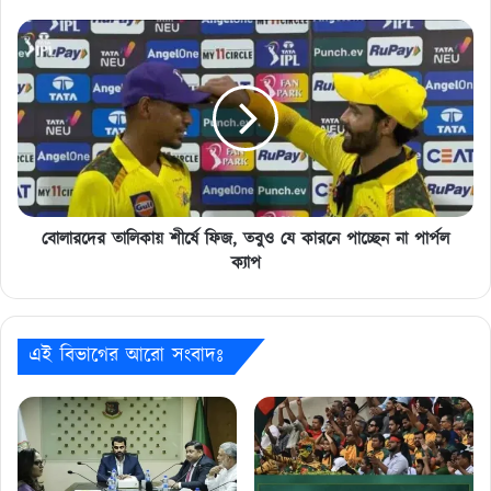
বোলারদের
তালিকায়
শীর্ষে
ফিজ,
তবুও
যে
কারনে
পাচ্ছেন
না
পার্পল
বোলারদের তালিকায় শীর্ষে ফিজ, তবুও যে কারনে পাচ্ছেন না পার্পল
ক্যাপ
ক্যাপ
এই বিভাগের আরো সংবাদঃ