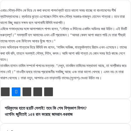
এবার সৌম্য-লিটন কে নিয়ে যে কথা বললো পাপন!ব্যাট হাতে ভালো সময় যাচ্ছে না বাংলাদেশের শীর্ষ
ব্যাটসম্যানদের। ব্যর্থতার বৃত্তে এগোচ্ছেন লিটন দাস-সৌম্য সরকার-নাজমুল হোসেন শান্তরা। তবে তারা
ভালো কিছু করতে সক্ষম বলে আশাবাদী বিসিবি সভাপতি।
এদিকে গণমাধ্যমের সঙ্গে আলাপকালে পাপন বলেন, “সৌম্য ও লিটনের একদিন অভিনয় করা উচিত। এই দিনটি
গুরুত্বপূর্ণ।” সমস্যাটি হল আমাদের এখন এটি প্রয়োজন। “আমরা কেবল আশা করতে পারি যে তারা শীঘ্রই
তাদের সাহস এবং ফিটনেস আবার খুঁজে পাবে।”
তখন অধিনায়ক শান্তকে নিয়ে বিসিবি বস বলেন, ‘সাকিব অভিজ্ঞ, মাহমুদউল্লাহ রিয়াদ এখন এসেছেন। তাদের
কথা যদি বলি, তাহলে অবশ্যই সৌম্য, লিটন, কলম। আমি আশা করি শান্তা যে কোন সময় উঠে কাজে লেগে
যাবে।
তানজিদ হাসান তামিম সম্পর্কে পাপনের মন্তব্য: “দেখুন, তানজিদ তামিমের সম্ভাবনা আছে, তা অস্বীকার করে
লাভ নেই।” তাওহীদ হৃদয়ে তাদের প্রয়োজনীয় সবকিছু আছে এবং তারা ভালো খেলছে। এমন নয় যে তারা
খারাপ খেলেছে। তারা নতুন, আপনার এত তাড়াতাড়ি তাদের (সুযোগ) দেওয়া উচিত নয়।
শরিফুলের
শরিফুলের হাতে ছয়টি সেলাই! তবে কি শেষ বিশ্বকাপ মিশন?
হাতে
ওপেনিং
ওপেনিং জুটিতেই ১৫৪ রান করেছে জাদরান-গুরবাজ
ছয়টি
জুটিতেই
সেলাই!
১৫৪