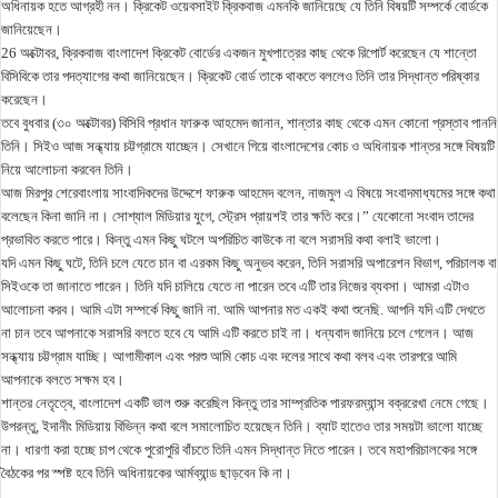
অধিনায়ক হতে আগ্রহী নন। ক্রিকেট ওয়েবসাইট ক্রিকবাজ এমনকি জানিয়েছে যে তিনি বিষয়টি সম্পর্কে বোর্ডকে
জানিয়েছেন।
26 অক্টোবর, ক্রিকবাজ বাংলাদেশ ক্রিকেট বোর্ডের একজন মুখপাত্রের কাছ থেকে রিপোর্ট করেছেন যে শান্তো
বিসিবিকে তার পদত্যাগের কথা জানিয়েছেন। ক্রিকেট বোর্ড তাকে থাকতে বললেও তিনি তার সিদ্ধান্ত পরিষ্কার
করেছেন।
তবে বুধবার (৩০ অক্টোবর) বিসিবি প্রধান ফারুক আহমেদ জানান, শান্তার কাছ থেকে এমন কোনো প্রস্তাব পাননি
তিনি। সিইও আজ সন্ধ্যায় চট্টগ্রামে যাচ্ছেন। সেখানে গিয়ে বাংলাদেশের কোচ ও অধিনায়ক শান্তর সঙ্গে বিষয়টি
নিয়ে আলোচনা করবেন তিনি।
আজ মিরপুর শেরেবাংলায় সাংবাদিকদের উদ্দেশে ফারুক আহমেদ বলেন, নাজমুল এ বিষয়ে সংবাদমাধ্যমের সঙ্গে কথা
বলেছেন কিনা জানি না। সোশ্যাল মিডিয়ার যুগে, স্ট্রেস প্রায়শই তার ক্ষতি করে।” যেকোনো সংবাদ তাদের
প্রভাবিত করতে পারে। কিন্তু এমন কিছু ঘটলে অপরিচিত কাউকে না বলে সরাসরি কথা বলাই ভালো।
যদি এমন কিছু ঘটে, তিনি চলে যেতে চান বা এরকম কিছু অনুভব করেন, তিনি সরাসরি অপারেশন বিভাগ, পরিচালক বা
সিইওকে তা জানাতে পারেন। তিনি যদি চালিয়ে যেতে না পারেন তবে এটি তার নিজের ব্যবসা। আমরা এটাও
আলোচনা করব। আমি এটা সম্পর্কে কিছু জানি না. আমি আপনার মত একই কথা শুনেছি. আপনি যদি এটি দেখতে
না চান তবে আপনাকে সরাসরি বলতে হবে যে আমি এটি করতে চাই না। ধন্যবাদ জানিয়ে চলে গেলেন। আজ
সন্ধ্যায় চট্টগ্রাম যাচ্ছি। আগামীকাল এবং পরশু আমি কোচ এবং দলের সাথে কথা বলব এবং তারপরে আমি
আপনাকে বলতে সক্ষম হব।
শান্তর নেতৃত্বে, বাংলাদেশ একটি ভাল শুরু করেছিল কিন্তু তার সাম্প্রতিক পারফরম্যান্স বক্ররেখা নেমে গেছে।
উপরন্তু, ইদানীং মিডিয়ায় বিভিন্ন কথা বলে সমালোচিত হয়েছেন তিনি। ব্যাট হাতেও তার সময়টা ভালো যাচ্ছে
না। ধারণা করা হচ্ছে চাপ থেকে পুরোপুরি বাঁচতে তিনি এমন সিদ্ধান্ত নিতে পারেন। তবে মহাপরিচালকের সঙ্গে
বৈঠকের পর স্পষ্ট হবে তিনি অধিনায়কের আর্মব্যান্ড ছাড়বেন কি না।