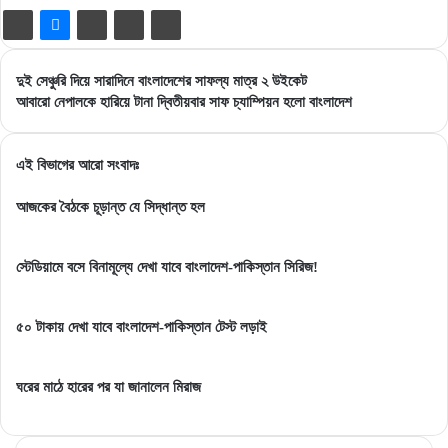
দুই
দুই সেঞ্চুরি দিয়ে সারাদিনে বাংলাদেশের সাফল্য মাত্র ২ উইকেট
সেঞ্চুরি
আবারো
আবারো নেপালকে হারিয়ে টানা দ্বিতীয়বার সাফ চ্যাম্পিয়ন হলো বাংলাদেশ
দিয়ে
নেপালকে
সারাদিনে
হারিয়ে
বাংলাদেশের
টানা
এই বিভাগের আরো সংবাদঃ
সাফল্য
দ্বিতীয়বার
মাত্র
সাফ
আজকের বৈঠকে চূড়ান্ত যে সিদ্ধান্ত হল
২
চ্যাম্পিয়ন
উইকেট
হলো
স্টেডিয়ামে বসে বিনামূল্যে দেখা যাবে বাংলাদেশ-পাকিস্তান সিরিজ!
বাংলাদেশ
৫০ টাকায় দেখা যাবে বাংলাদেশ-পাকিস্তান টেস্ট লড়াই
ঘরের মাঠে হারের পর যা জানালেন মিরাজ