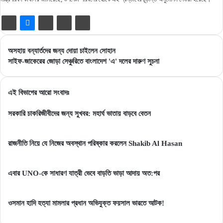
অসহায়
অসহায় বন্যার্তদের জন্য দোয়া চাইলেন সোহান
বন্যার্তদের
সাইফ-
সাইফ-জাকেরের জোড়া সেঞ্চুরিতে বাংলাদেশ 'এ' দলের দারুণ সুচনা
জন্য
জাকেরের
দোয়া
জোড়া
চাইলেন
সেঞ্চুরিতে
এই বিভাগের আরো সংবাদঃ
সোহান
বাংলাদেশ
'এ'
সরকারি চাকরিজীবীদের জন্য সুখবর: মহার্ঘ ভাতায় বাড়বে বেতন
দলের
দারুণ
রাজনীতি নিয়ে যে নিজের অবস্থান পরিষ্কার করলেন Shakib Al Hasan
সুচনা
এবার UNO-কে সাধারণ যাত্রী ভেবে বাড়তি ভাড়া আদায় অত:পর
ওসমান হাদি হত্যা মামলার প্রধান অভিযুক্ত ফয়সাল ভারতে আটক!