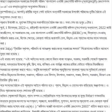
কারণে তত্ত্বাবধায়ক সরকারের উপদেষ্টা পরিষদ ‘বাংলাদেশ এনার্জি রেগুলেটরি কমিশন (অ্যামেন্ডমেন্ট) রেগুলেশনস
২০২৪’-এর খসড়ার চূড়ান্ত অনুমোদন দিয়েছে।
বৃহস্পতিবার (২২ আগস্ট) রাষ্ট্রীয় যমুনা গেস্ট হাউসে অন্তর্বর্তী সরকারের উপদেষ্টা পরিষদের তৃতীয় বৈঠকে এই
অনুমোদন দেওয়া হয়।
প্রধান উপদেষ্টা ড. মুহাম্মদ ইউনূসের সভাপতিত্বে বৈঠক শুরু হয়। সভা শেষ হয় দুপুর ১২টায়।
পূর্বে, 1 ডিসেম্বর, 2022-এ, রাষ্ট্রপতি বাংলাদেশ এনার্জি রেগুলেটরি কমিশন (সংশোধন) অধ্যাদেশ, 2022 জারি
করেছিলেন, যা সরকারকে দেয়, এবং বাংলাদেশ এনার্জি রেগুলেটরি কমিশন (BERC) নয়, সিদ্ধান্ত নেওয়ার,
পরিবর্তন করার এবং, বিশেষ ক্ষেত্রে, ভোক্তা পর্যায়ে জ্বালানি তেল, বিদ্যুৎ এবং গ্যাসের দামের সাথে সমন্বয়
করা।
ধারা 34(a) “ট্যারিফ স্থাপন, পরিবর্তন বা সামঞ্জস্য করার জন্য সরকারের ক্ষমতা” শিরোনামের অধীনে আদেশে
যুক্ত করা হয়েছে।
এই ধারায় বলা হয়েছে: “এই আইনের অন্য কোনো বিধান থাকা সত্ত্বেও, সরকার, সরকারী গেজেটে প্রজ্ঞাপন
দ্বারা, সমন্বয়ের উদ্দেশ্যে কৃষি, শিল্প, সার, বাণিজ্য এবং গার্হস্থ্য কাজের চাহিদা মেটাতে শক্তির নিরবচ্ছিন্ন
সরবরাহের ব্যবস্থা করতে পারে। ভর্তুকি জনস্বার্থে” কার্যকর প্রযুক্তিগত ব্যবস্থা গ্রহণের সুবিধার্থে ভোক্তা
পর্যায়ে বিদ্যুতের উৎপাদন, সঞ্চালন, পরিবহন এবং বিপণন, উৎপাদন, সঞ্চালন, সঞ্চয়, বিপণন, সরবরাহ, বিতরণ এবং
ট্যারিফ বৃদ্ধি করা।
পরে সংসদের বৈঠকে এই প্রস্তাব আইনে পরিণত হবে। গ্যাস, বিদ্যুৎ ও তেলের দাম বাড়িয়েছে মন্ত্রণালয়। এ
নিয়ে গ্রাহকদের মধ্যে ক্ষোভের সৃষ্টি হয়েছে।
বর্তমান প্রেক্ষাপটে বিদ্যুত, গ্যাস সম্পদ ও পেট্রোলিয়াম পণ্য উৎপাদনের শুল্ক বা মূল্য নির্ধারণে গণশুনানির
মাধ্যমে বৃহত্তর জনগণের অংশগ্রহণ, স্বচ্ছতা, জবাবদিহিতা, সুশাসন, জনগণের প্রত্যাশা এবং ভোক্তা স্বার্থ
নিশ্চিত করার লক্ষ্যে ধারা ৩৪(ক)। ) “কমিশন অ্যাক্ট বাংলাদেশ এনার্জি রেগুলেশন 2003” বাতিল করতে হবে।
মন্ত্রিপরিষদ কার্যালয় জানিয়েছে, উপদেষ্টা পরিষদের বৈঠকে এই প্রস্তাবের চূড়ান্ত অনুমোদন দেওয়া হয়েছে।