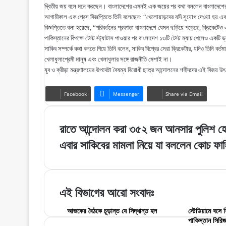
দ্বিতীয় জয় বলে মনে করছেন। বাংলাদেশের এমনই এক জয়ের পর কথা বললেন বাংলাদেশের 
আগামীকাল এক প্রেস বিজ্ঞপ্তিতে তিনি বলেছেন: “খেলোয়াড়দের যদি সুযোগ দেওয়া হয় 
বিজ্ঞপ্তিতে বলা হয়েছে, “পরিবর্তনের প্রবণতা বাংলাদেশে যেমন ছড়িয়ে পড়েছে, ক্রিকেটেও 
পাকিস্তানের বিপক্ষে টেস্ট স্ট্যাটাস পাওয়ার পর বাংলাদেশ ১৩টি টেস্ট ম্যাচ খেলেও একট
সাকিব সম্পর্কে কথা বলতে গিয়ে তিনি বলেন, সাকিব বিশ্বের সেরা ক্রিকেটার, যদিও তিনি
খেলাধুলাপ্রেমী মানুষ এবং খেলাধুলার সঙ্গে রাজনীতি মেশাই না।
যুব ও ক্রীড়া মন্ত্রণালয়ের উপদেষ্টা বৈষম্য বিরোধী ছাত্র আন্দোলনের শহীদদের এই বিজয় 
Facebook
Messenger
Share via Email
রাতে
রাতে আন্দোলন করা ৩৫২ জন আনসার পুলিশ হে
আন্দোলন
এবার
এবার সাকিবের মামলা নিয়ে যা বললেন কোচ ফা
করা
সাকিবের
৩৫২
মামলা
জন
নিয়ে
আনসার
যা
পুলিশ
এই বিভাগের আরো সংবাদঃ
বললেন
হেফাজতে,এবং
কোচ
হচ্ছে
আজকের বৈঠকে চূড়ান্ত যে সিদ্ধান্ত হল
স্টেডিয়ামে বসে ব
ফাহিম
পাকিস্তান সিরি
মামলা