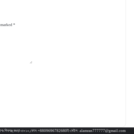
e marked
*
া/যোগাযোগঃ শিবগঞ্জ,বগুড়া-৫৮১০,ফোন:+8809696782680ই-মেইল: alamran777777@gmail.com