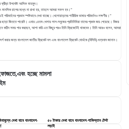
ক্রীড়া উপদেষ্টা আসিফ মাহমুদ।
এবং মানসিক চাপের মধ্যে না রাখা হয়, তাহলে আমরা সফল হব।”
এই পরিবর্তনের প্রভাব স্পষ্টভাবে দেখা যাচ্ছে। খেলোয়াড়দের শারীরিক ভাষার পরিবর্তনও লক্ষণীয়।”
ি ড্র ছাড়া জিততে পারেনি। এবার ১৪তম খেলায় লাল-সবুজের প্রতিনিধিরা তাদের প্রথম জয় পেয়েছে। বিজয়
 বর্তমানে কঠিন সময় পার করছেন, আশা করি এত কিছুর পরও তিনি ক্রিকেটেই থাকবেন। তিনি আরও বলেন, আমরা
উৎসর্গ করার জন্য বাংলাদেশ জাতীয় ক্রিকেট দল এবং বাংলাদেশ ক্রিকেট বোর্ডকে (বিসিবি) ধন্যবাদ জানান।
ফাজতে,এবং হচ্ছে মামলা
হিম
িনামূল্যে দেখা যাবে বাংলাদেশ-
৫০ টাকায় দেখা যাবে বাংলাদেশ-পাকিস্তান টেস্ট
জ!
লড়াই