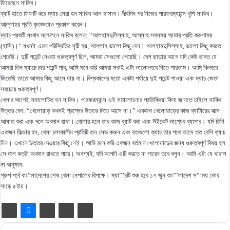
ফিরেছেন সাকিব।
ব্যাট হাতে ফিফটি করে ম্যাচ সেরা হন সাকিব আল হাসান। দীর্ঘদিন পর নিজের পারফরম্যান্সে খুশি সাকিব।
আল্লাহর প্রতি কৃতজ্ঞতাও প্রকাশ করেন।
ম্যাচ পরবর্তী সংবাদ সম্মেলনে সাকিব বলেন: “আলহামদুলিল্লাহ, আল্লাহ সবসময় আমার প্রতি করুণাময়
(হাসি)।” যখনই এমন পরিস্থিতির সৃষ্টি হয়, আল্লাহ ভালো কিছু দেন। আলহামদুলিল্লাহ, ভালো কিছু করতে
পেরেছি। দুটি পয়েন্ট নেওয়া গুরুত্বপূর্ণ ছিল, আমরা সেগুলো পেয়েছি। দেশ ছাড়ার আগে যদি কেউ ভাবত যে
আমরা তিন ম্যাচে চার পয়েন্ট পাব, আমি মনে করি আমরা সবাই এটা ভালোভাবে নিতে পারতাম। আমি কিভাবে
জিতেছি তাতে আমার কিছু আসে যায় না। বিশ্বকাপের মতো একটা পর্যায়ে দুই পয়েন্ট পাওয়া এবং ম্যাচ জেতা
সবচেয়ে গুরুত্বপূর্ণ।
খেলার আগেই সমালোচিত হন সাকিব। পারফরম্যান্স এই সমালোচনার প্রতিক্রিয়া কিনা জানতে চাইলে সাকিব
উত্তর দেন: “খেলোয়াড় কখনই প্রশ্নের উত্তর দিতে আসে না।” একজন খেলোয়াড়ের কাজ ব্যাটারের বক্সে
আঘাত করা এবং দলে অবদান রাখা। বোলার হলে তার কাজ ব্যাট করা এবং উইকেট ভাগ্যের ব্যাপার। যদি তিনি
একজন ফিল্ডার হন, খেলা চলাকালীন প্রতিটি রান সেভ করুন এবং যতগুলো ক্যাচ তার পথে আসে তত বেশি ক্যাচ
নিন। এখানে উত্তর দেওয়ার কিছু নেই। আমি মনে করি একজন বর্তমান খেলোয়াড়ের জন্য গুরুত্বপূর্ণ বিষয় হল
সে দলে কতটা অবদান রাখতে পারে। অবশ্যই, যদি আপনি এটি করতে না পারেন তবে বলুন। আমি এটা যে খারাপ
না অনুমান.
গ্রুপ পর্বে বাং”লাদেশের শেষ খেলা নেপালের বিপক্ষে। ম্যা”’চটি শুরু হবে ১৭ জুন বাং”’লাদেশ স”’ময় ভোর
সাড়ে ৫টায়।