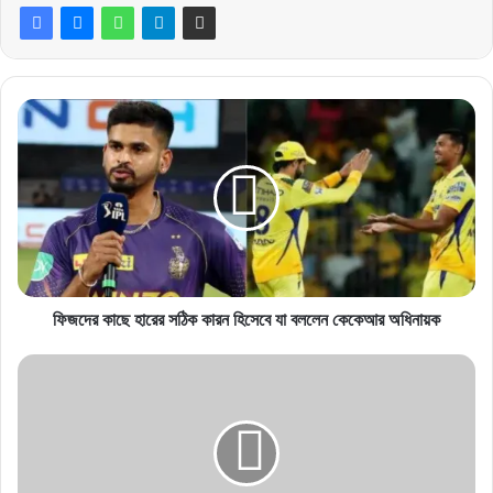
ফিজদের
কাছে
হারের
সঠিক
কারন
হিসেবে
যা
বললেন
কেকেআর
অধিনায়ক
ফিজদের কাছে হারের সঠিক কারন হিসেবে যা বললেন কেকেআর অধিনায়ক
মুস্তাফিজের
বল
খেলতে
না
পেরে
যে