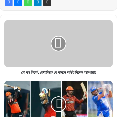
নো
বল
বিতর্ক,
কোহলিকে
যে
কারনে
আউট
দিলেন
আম্পায়ার
নো বল বিতর্ক, কোহলিকে যে কারনে আউট দিলেন আম্পায়ার
IPL
চার-
ছক্কায়
শীর্ষে
অছেন
যারা