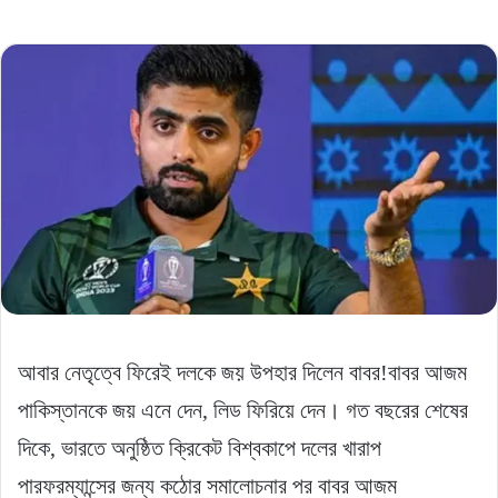
আবার নেতৃত্বে ফিরেই দলকে জয় উপহার দিলেন বাবর!বাবর আজম
পাকিস্তানকে জয় এনে দেন, লিড ফিরিয়ে দেন। গত বছরের শেষের
দিকে, ভারতে অনুষ্ঠিত ক্রিকেট বিশ্বকাপে দলের খারাপ
পারফরম্যান্সের জন্য কঠোর সমালোচনার পর বাবর আজম