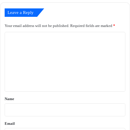
Leave a Reply
Your email address will not be published.
Required fields are marked
*
C
o
m
m
e
n
t
*
Name
Email