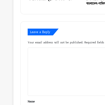
বাংলাদেশ-পাকিস
Leave a Reply
Your email address will not be published.
Required field
C
o
m
m
e
n
t
*
Name