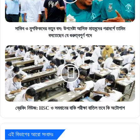
উপদেষ্টা
আসিফ
মাহমুদের
পরামর্শে
তামিম
সাকিব ও মুশফিকদের নতুন বস: উপদেষ্টা আসিফ মাহমুদের পরামর্শে তামিম
বসতেছেন
বসতেছেন যে গুরুত্বপূর্ণ পদে
যে
গুরুত্বপূর্ণ
ব্রেকিং
পদে
নিউজ:
HSC
ও
সমমানের
বাকি
পরীক্ষা
বাতিল
তবে
কি
ব্রেকিং নিউজ: HSC ও সমমানের বাকি পরীক্ষা বাতিল তবে কি অটোপাশ
অটোপাশ
এই বিভাগের আরো সংবাদঃ