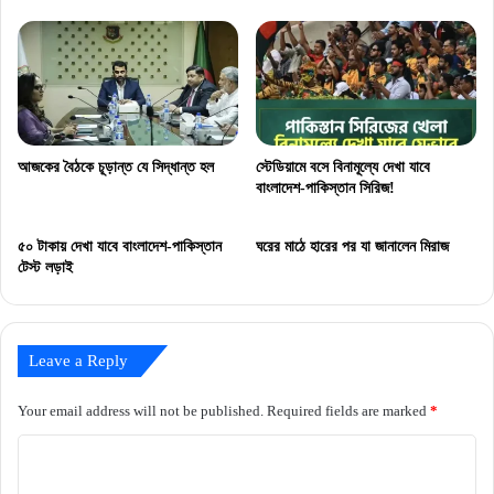
আজকের বৈঠকে চূড়ান্ত যে সিদ্ধান্ত হল
স্টেডিয়ামে বসে বিনামূল্যে দেখা যাবে
বাংলাদেশ-পাকিস্তান সিরিজ!
৫০ টাকায় দেখা যাবে বাংলাদেশ-পাকিস্তান
ঘরের মাঠে হারের পর যা জানালেন মিরাজ
টেস্ট লড়াই
Leave a Reply
Your email address will not be published.
Required fields are marked
*
C
o