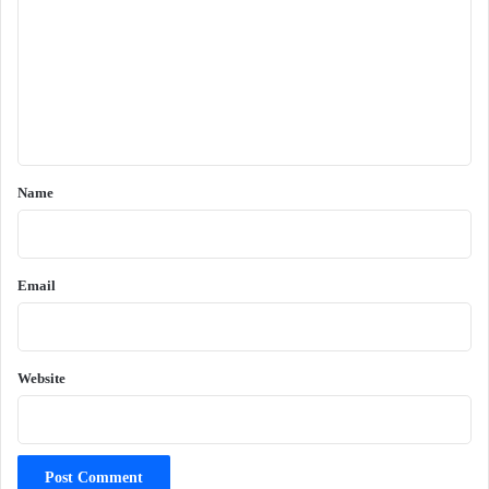
m
m
e
n
t
*
Name
Email
Website